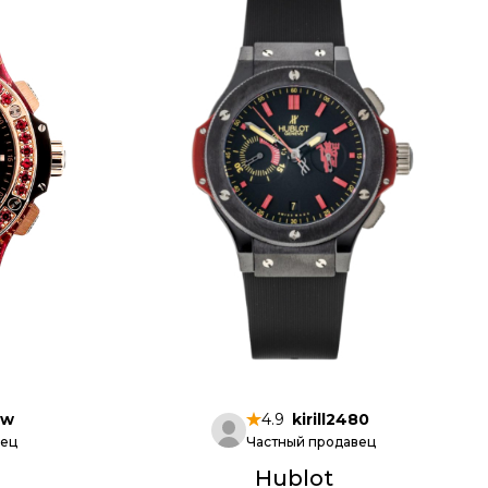
_w
4.9
kirill2480
вец
Частный продавец
Hublot