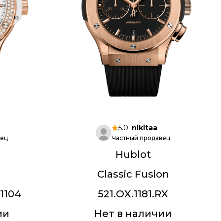
5.0
nikitaa
вец
Частный продавец
Hublot
Classic Fusion
1104
521.OX.1181.RX
ии
Нет в наличии