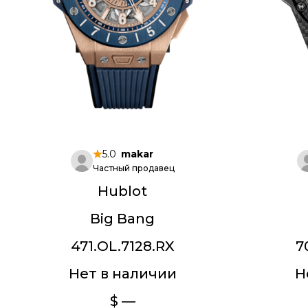
5.0
makar
Частный продавец
Hublot
Big Bang
471.OL.7128.RX
7
Нет в наличии
Н
$ —