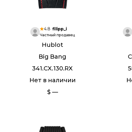
4.8
filipp_i
Частный продавец
Hublot
Big Bang
C
341.CX.130.RX
5
Нет в наличии
Н
$ —