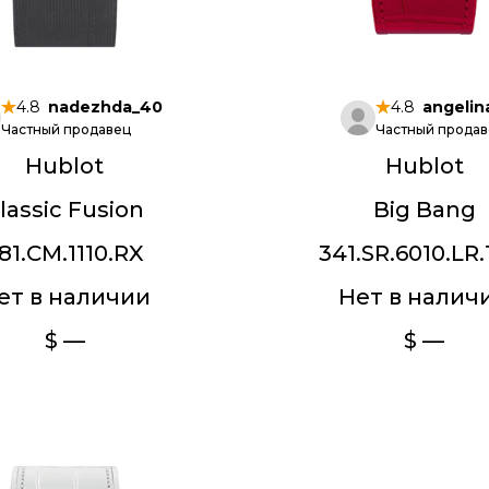
4.8
nadezhda_40
4.8
angelin
Частный продавец
Частный продав
Hublot
Hublot
lassic Fusion
Big Bang
81.CM.1110.RX
341.SR.6010.LR.
ет в наличии
Нет в налич
$ —
$ —