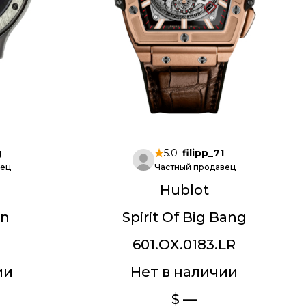
g
5.0
filipp_71
вец
Частный продавец
Hublot
on
Spirit Of Big Bang
601.OX.0183.LR
ии
Нет в наличии
$ —