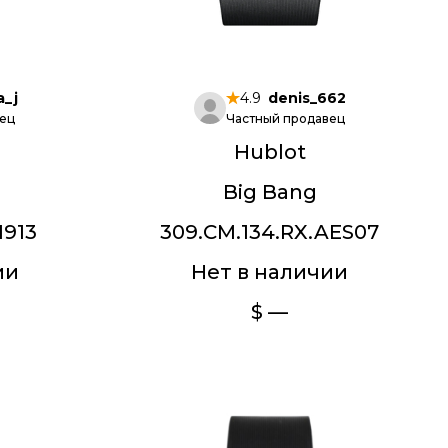
a_j
4.9
denis_662
ец
Частный продавец
Hublot
Big Bang
1913
309.CM.134.RX.AES07
ии
Нет в наличии
$ —