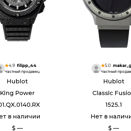
4.9
filipp_44
5.0
makar_
Частный продавец
Частный прода
Hublot
Hublot
King Power
Classic Fusi
01.QX.0140.RX
1525.1
ет в наличии
Нет в налич
$ —
$ —