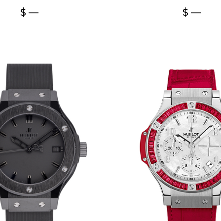
$ —
$ —