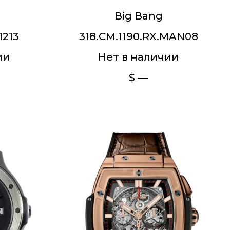
Big Bang
1213
318.CM.1190.RX.MAN08
ии
Нет в наличии
$ —