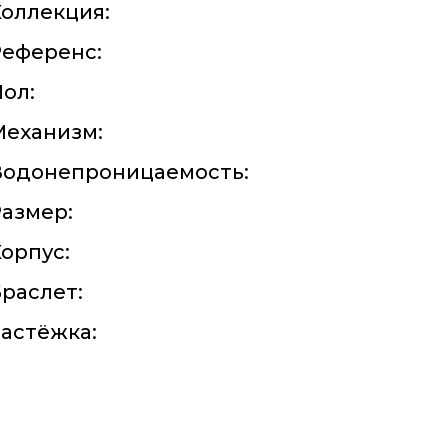
оллекция:
Референс:
ол:
Механизм:
Водонепроницаемость:
азмер:
орпус:
раслет:
астёжка: