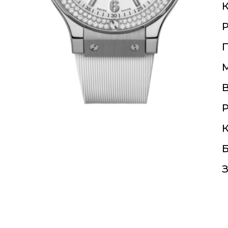
К
П
Р
К
Б
З